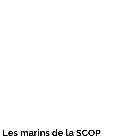
Accueil
Finance
Les marins de la SCOP SeaFrance mettent fin au blocage à
Calais
Les marins de la SCOP