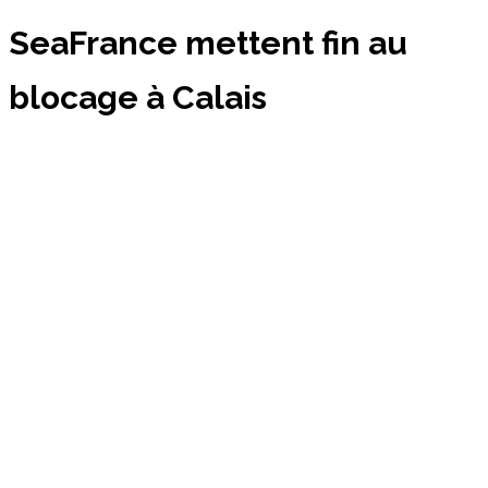
SeaFrance mettent fin au
blocage à Calais
⏱
< 1
min de lecture
Par
Benjamin Dessaille
1201
0
1 août 2015