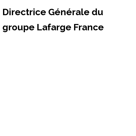
Directrice Générale du
groupe Lafarge France
⏱
< 1
min de lecture
Par
Amélie Gorageon
983
0
1 septembre 2015