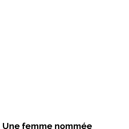
Accueil
Entreprendre
Une femme nommée Directrice Générale du groupe
Lafarge France
Une femme nommée