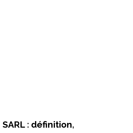
Accueil
Entreprendre
SARL : définition, fonctionnement et fiscalité
SARL : définition,