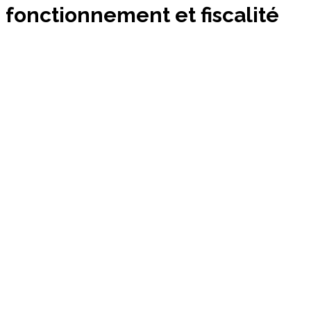
fonctionnement et fiscalité
⏱
13
min de lecture
Par
Rédaction mDeal
1583
0
4 février 2026